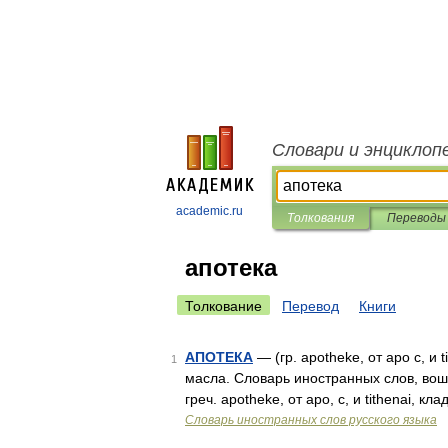
Словари и энциклоп
academic.ru
Толкования
Переводы
апотека
Толкование
Перевод
Книги
АПОТЕКА
— (гр. apotheke, от apo с, и 
1
масла. Словарь иностранных слов, вош
греч. apotheke, от apo, с, и tithenai, к
Словарь иностранных слов русского языка