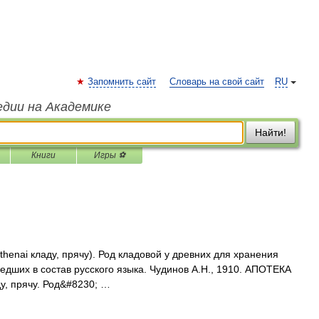
Запомнить сайт
Словарь на свой сайт
RU
едии на Академике
Найти!
Книги
Игры ⚽
tithenai кладу, прячу). Род кладовой у древних для хранения
едших в состав русского языка. Чудинов А.Н., 1910. АПОТЕКА
ладу, прячу. Род&#8230; …