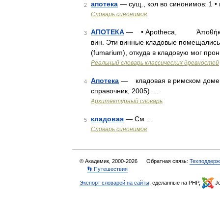
апотека
— сущ., кол во синонимов: 1 •
2
Словарь синонимов
АПОТЕКА
— • Apotheca, Άποθήκη, к
3
вин. Эти винные кладовые помещались 
(fumarium), откуда в кладовую мог про
Реальный словарь классических древностей
Апотека
— кладовая в римском доме, 
4
справочник, 2005) …
Архитектурный словарь
кладовая
— См …
5
Словарь синонимов
© Академик, 2000-2026
Обратная связь:
Техподдерж
👣 Путешествия
Экспорт словарей на сайты
, сделанные на PHP,
Jo